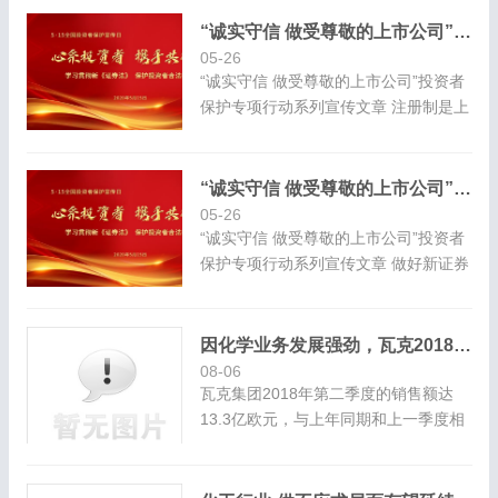
凰传媒贯彻落实新证券法情况报告
&nb...
“诚实守信 做受尊敬的上市公司”投资者保护专项行动系列宣传文章
05-26
“诚实守信 做受尊敬的上市公司”投资者
保护专项行动系列宣传文章 注册制是上
市公司的新赛道！ 爱尔眼科 吴士君
于无声处听惊雷。 &n...
“诚实守信 做受尊敬的上市公司”投资者保护专项行动系列宣传文章
05-26
“诚实守信 做受尊敬的上市公司”投资者
保护专项行动系列宣传文章 做好新证券
法贯彻落实 开创公司高质量发展新局
面 —金融街控股股份有限公司 董事长
高 靓 &n...
因化学业务发展强劲，瓦克2018年第二季度的销售额和利润均实现增长
08-06
瓦克集团2018年第二季度的销售额达
13.3亿欧元，与上年同期和上一季度相
比分别增长9% EBITDA达2.61亿欧元，
比上年同期增加3%，比上一季度增加
2%2018年第二季度的净利润为0.84亿