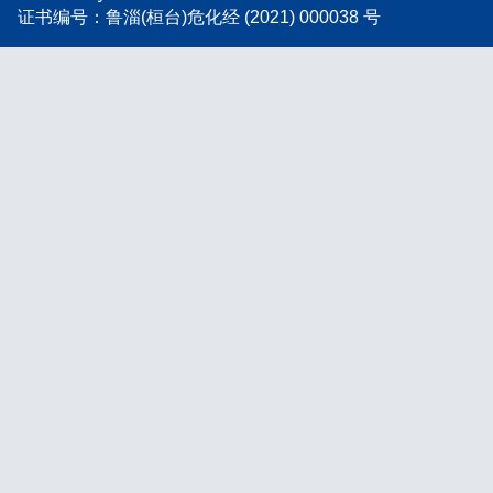
证书编号：鲁淄(桓台)危化经 (2021) 000038 号