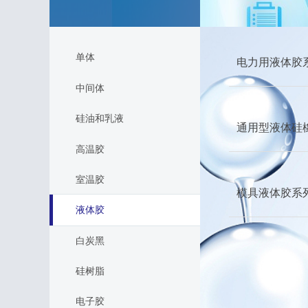
单体
电力用液体胶
中间体
硅油和乳液
通用型液体硅
高温胶
室温胶
模具液体胶系
液体胶
白炭黑
硅树脂
电子胶