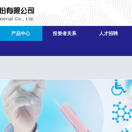
产品中心
投资者关系
人才招聘
单体
公司公告
招贤纳士
中间体
股票行情
人才理念
硅油和乳液
业绩报告
人才政策
高温胶
分红信息
室温胶
投资者关系活动记录
液体胶
联系方式
白炭黑