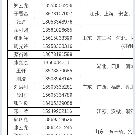
郑云龙
18553306206
于晋基
18678107007
江苏、上海、安徽、
张迪
18053348976
岳可超
13581026665
张润泽
15615833399
山东、东三省、河北、
（硅酮
周光锋
15953338316
蔡衍峰
18678191599
张鑫杰
18560343111
湖北、四川、河
王钎
13573379685
荆浩
13508948145
刘洪利
18505335261
广东、广西、福建、湖
殷超
15605334789
张学良
13405339088
宋丰涛
15949902116
江苏、安徽、浙
郭庆鑫
13869359626
张云龙
13864431245
山东、东三省、河