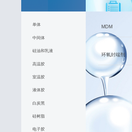
单体
MDM
中间体
硅油和乳液
环氧封端剂
高温胶
室温胶
液体胶
白炭黑
硅树脂
电子胶