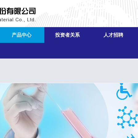
产品中心
投资者关系
人才招聘
单体
公司公告
招贤纳士
中间体
股票行情
人才理念
硅油和乳液
业绩报告
人才政策
高温胶
分红信息
室温胶
投资者关系活动记录
液体胶
联系方式
白炭黑