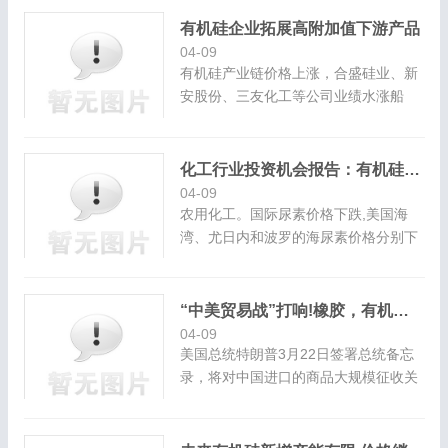
机硅供应大概率产量无力再增。在2019
年底之前全球大概率无新增产能,供给端
有机硅企业拓展高附加值下游产品
弹性已...
04-09
有机硅产业链价格上涨，合盛硅业、新
安股份、三友化工等公司业绩水涨船
高，且产业链配套齐全的企业毛利率较
高。在成本持续高位的情况下，企业纷
纷加快向高附加值的下游产品拓展。
化工行业投资机会报告：有机硅、纯碱价格上涨
业绩...
04-09
农用化工。国际尿素价格下跌,美国海
湾、尤日内和波罗的海尿素价格分别下
跌3.8%、3.6%和2.7%至248、225和
218美元/吨;国内山东尿素价格下跌
0.3%至1890元/吨,四川和邦氯化铵和陕
“中美贸易战”打响!橡胶，有机硅等原料市场或生变数
西兴化硝酸铵价格分...
04-09
美国总统特朗普3月22日签署总统备忘
录，将对中国进口的商品大规模征收关
税，并限制中国企业对美投资并购。这
次中美争端，不是中国挑起的，不是中
国愿意的，是美国特朗普政府不惜破坏